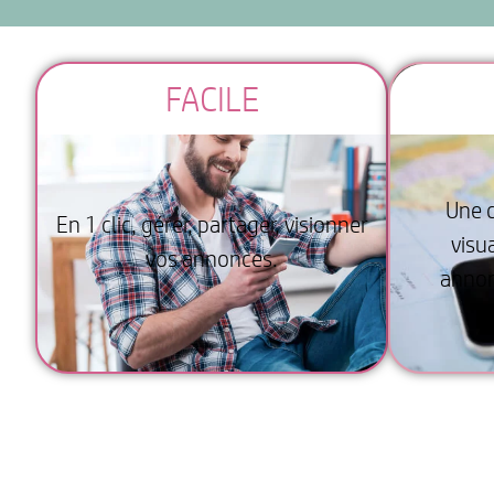
FACILE
Une c
En 1 clic, gérer, partager, visionner
visu
vos annonces.
annon