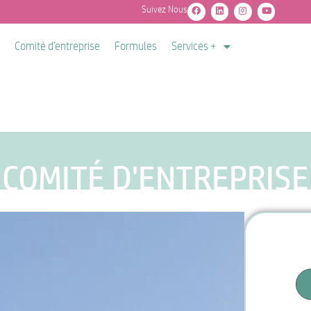
Suivez Nous
Comité d’entreprise
Formules
Services +
BONS PLANS LIBÉRAUX
COMITÉ D'ENTREPRISE