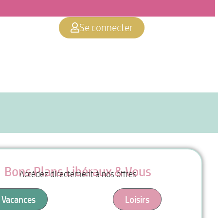
Se connecter
Bons Plans Libéraux & Vous
- Accédez directement à nos offres -
Vacances
Loisirs