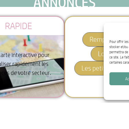
ANNONCES
RAPIDE
Remplacemen
Pour offrir le
stocker et/ou 
Local pro
permettra de 
arte interactive pour
ce site. Le fa
aliser rapidement les
certaines cara
Les petites anno
ces de votre secteur.
Ac
NOS SERVICES EN +